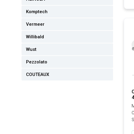
Komptech
Vermeer
Willibald
Wust
Pezzolato
COUTEAUX
4
M
C
S