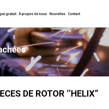
gue gratuit
À propos de nous
Nouvelles
Contact
tachées
X”
IECES DE ROTOR ‘’HELIX”