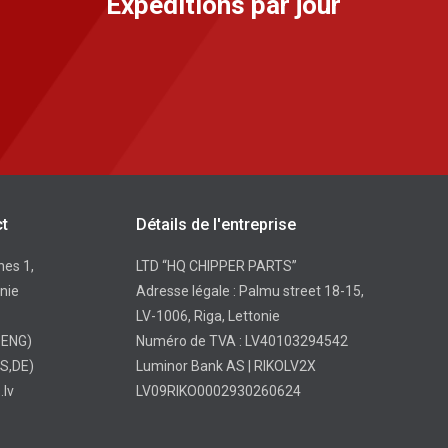
Expéditions par jour
ct
Détails de l'entreprise
nes 1,
LTD “HQ CHIPPER PARTS”
onie
Adresse légale : Palmu street 18-15,
LV-1006, Riga, Lettonie
, ENG)
Numéro de TVA : LV40103294542
S,DE)
Luminor Bank AS | RIKOLV2X
.lv
LV09RIKO0002930260624