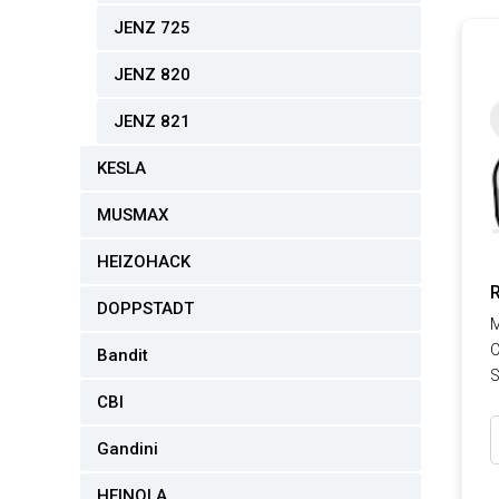
JENZ 725
JENZ 820
JENZ 821
KESLA
MUSMAX
HEIZOHACK
DOPPSTADT
M
C
Bandit
S
CBI
Gandini
HEINOLA