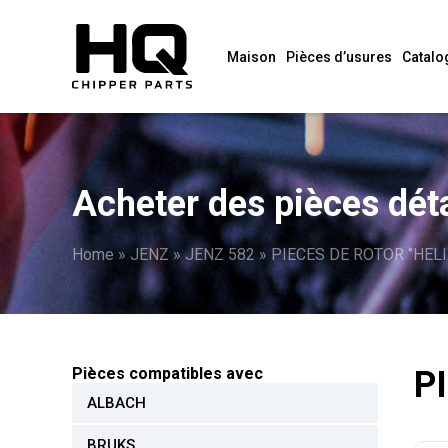
Maison
Pièces d’usures
Catalo
Acheter des pièces dé
Home
»
JENZ
»
JENZ 582
»
PIECES DE ROTOR ‘’HELI
Pièces compatibles avec
P
ALBACH
BRUKS