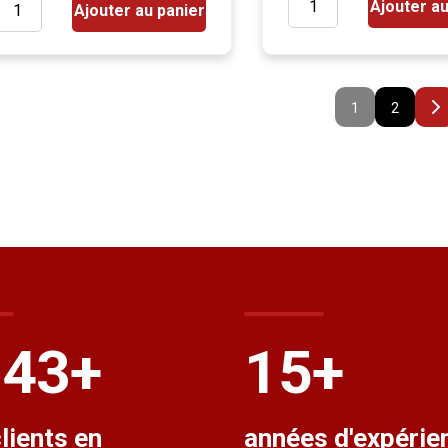
Ajouter au
Ajouter au panier
1
2
500
+
15
+
lients en
années d'expérie