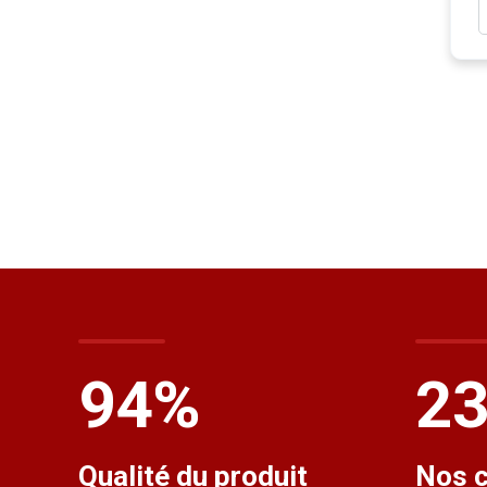
100
%
2
Qualité du produit
Nos c