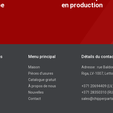
pe
en production
es
Menu principal
Détails du conta
Maison
Adresse : rue Baldo
Pièces d’usures
Riga, LV-1007, Lett
Catalogue gratuit
À propos de nous
+371 20694409
(LV
Nouvelles
+371 28350310
(RU
Contact
sales@chipperparts