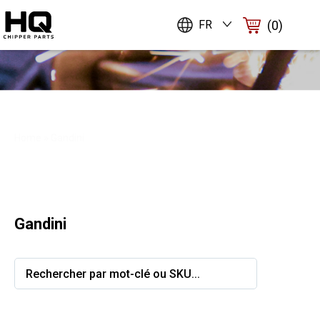
(0)
FR
Gandini
Home
»
Gandini
Gandini