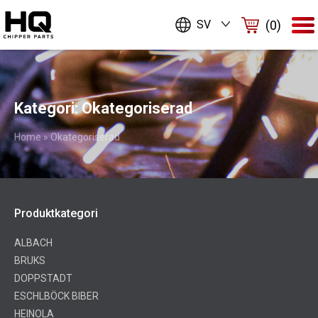
(0)
SV
Kategori:
Okategoriserad
Home
»
Okategoriserad
Produktkategori
ALBACH
BRUKS
DOPPSTADT
ESCHLBÖCK BIBER
HEINOLA