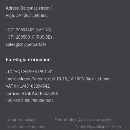
Adress: Baldones street 1,
Riga, LV-1007, Lettland
+371 20694409
(LV, ENG)
+371 28350310
(RUS,DE)
sales@chipperparts.lv
Företagsinformation
LTD “HQ CHIPPER PARTS”
Laglig adress: Palmu street 18-15, LV-1006, Riga, Lettland
VAT nr: LV40103294542
Luminor Bank AS | RIKOLV2X
LV09RIKO0002930260624
Integritetspolicy
|
Återbetalnings- och returpolicy
|
Terms and conditions
|
Video Surveillance Policy