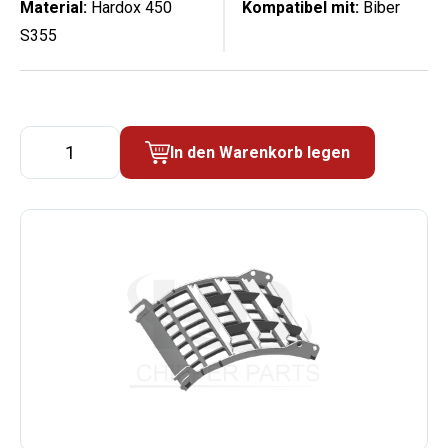
Material:
Hardox 450
Kompatibel mit:
Biber
S355
Siebblech
In den Warenkorb legen
Menge