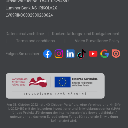
Umsatzsteuer No.: LV40103294542
Luminor Bank AS | RIKOLV2X
LV09RIKO0002930260624
Datenschutzrichtlinie
|
Rückerstattungs- und Rückgaberecht
|
Terms and conditions
|
Video Surveillance Policy
Folgen Sie uns hier:
Am 31. Oktober 2022 hat „HQ Chipper Parts“ Ltd. eine Vereinbarung Nr. SKV-
L-2022/489 mit der lettischen Investitions- und Entwicklungsagentur (LIAA)
für das Projekt „Förderung der internationalen Wettbewerbsfähigkeit“
unterzeichnet, das vom Europäischen Fonds für regionale Entwicklung
kofinanziert wird.