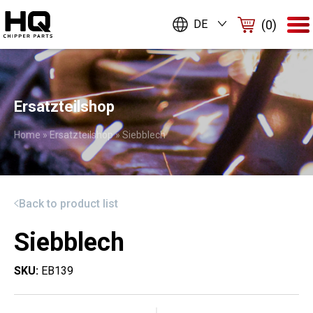
(0)
DE
Ersatzteilshop
Home
»
Ersatzteilshop
»
Siebblech
Back to product list
Siebblech
SKU:
EB139