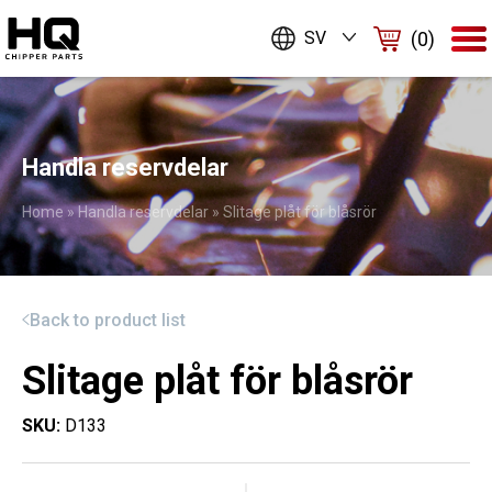
(0)
SV
Handla reservdelar
Home
»
Handla reservdelar
»
Slitage plåt för blåsrör
Back to product list
Slitage plåt för blåsrör
SKU:
D133