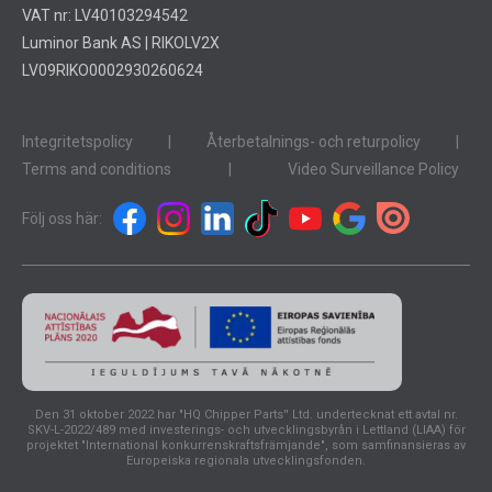
VAT nr: LV40103294542
Luminor Bank AS | RIKOLV2X
LV09RIKO0002930260624
Integritetspolicy
|
Återbetalnings- och returpolicy
|
Terms and conditions
|
Video Surveillance Policy
Följ oss här:
Den 31 oktober 2022 har "HQ Chipper Parts'' Ltd. undertecknat ett avtal nr.
SKV-L-2022/489 med investerings- och utvecklingsbyrån i Lettland (LIAA) för
projektet "International konkurrenskraftsfrämjande", som samfinansieras av
Europeiska regionala utvecklingsfonden.