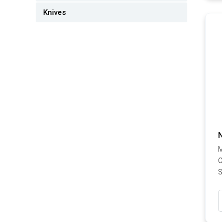
Knives
M
C
S