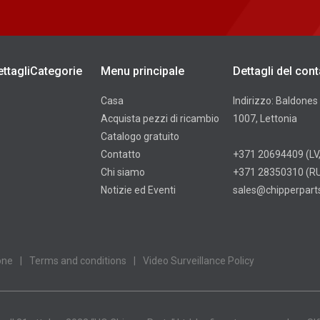
ettagliCategorie
Menu principale
Dettagli del cont
Casa
Indirizzo: Baldones 
Acquista pezzi di ricambio
1007, Lettonia
Catalogo gratuito
Contatto
+371 20694409
(LV
Chi siamo
+371 28350310
(RU
Notizie ed Eventi
sales@chipperparts
one
|
Terms and conditions
|
Video Surveillance Policy