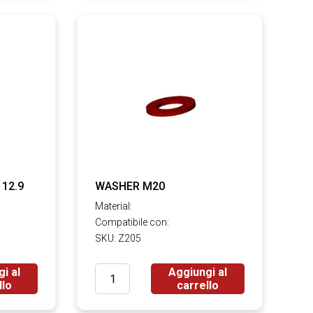
 12.9
WASHER M20
Material:
Compatibile con:
SKU: Z205
i al
Aggiungi al
llo
carrello