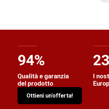
100
%
2
Qualità e garanzia
I nost
del prodotto
Euro
Ottieni un'offerta!