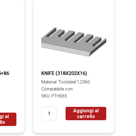
5×86
KNIFE (318X202X16)
Material: Toolsteel 1.2360
Compatibile con:
SKU: PTH065
Aggiungi al
i al
carrello
llo