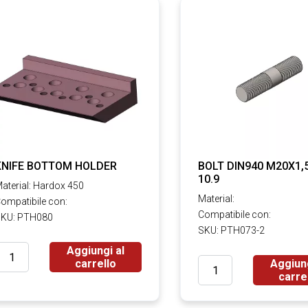
KNIFE BOTTOM HOLDER
BOLT DIN940 M20X1,
10.9
aterial: Hardox 450
Material:
ompatibile con:
Compatibile con:
KU: PTH080
SKU: PTH073-2
Aggiungi al
carrello
Aggiung
carre