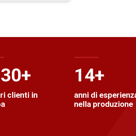
500
+
15
+
ri clienti in
anni di esperienz
pa
nella produzione