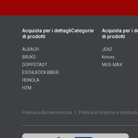
Acquista per i dettagliCategorie
Acquista per i d
di prodotti
di prodotti
ALBACH
JENZ
BRUKS
Knives
DOPPSTADT
MUS-MAX
ESCHLBÖCK BIBER
HEINOLA
HZM
Politica sulla riservatezza
|
Politica di rimborso e restituzi