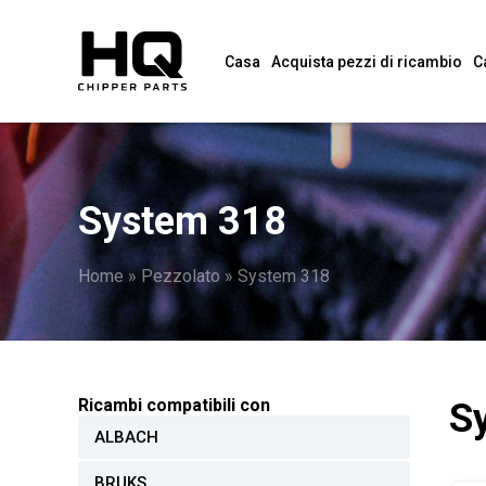
Casa
Acquista pezzi di ricambio
C
System 318
Home
»
Pezzolato
»
System 318
Ricambi compatibili con
S
ALBACH
BRUKS