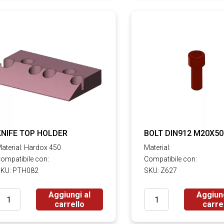
KNIFE TOP HOLDER
BOLT DIN912 M20X50
aterial: Hardox 450
Material:
ompatibile con:
Compatibile con:
KU: PTH082
SKU: Z627
Aggiungi al
Aggiung
carrello
carre