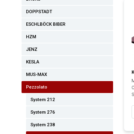
DOPPSTADT
ESCHLBÖCK BIBER
HZM
JENZ
KESLA
MUS-MAX
M
Pezzolato
C
S
System 212
System 276
System 238