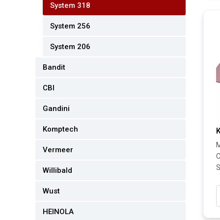
System 318
System 256
System 206
Bandit
CBI
Gandini
Komptech
M
Vermeer
C
S
Willibald
Wust
HEINOLA